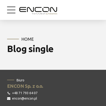
HOME
Blog single
Biuro
ENCON Sp. z o.o.
+48 71 793 64 07
encon@encon.pl