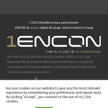
? 2025 Wszelkie prawa zastrzeżone.
ENCON Sp. z o.o. należy do grupy
1encon Industry Group
NIP: 8992535167 REGON: 020053759 KRS: 0000231125 – Sąd
Rejonowy dla Wrocławia-Fabrycznej we Wrocławiu, VI Wydział
Gospodarczy Krajowego Rejestru Sądowego, kapitał zakładowy:
150 000 zł, wniesiony w całości.
We use cookies on our website to give you the most relevant
experience by remembering your preferences and repeat visits.
By clicking “Accept”, you consent to the use of ALL the
cookies.